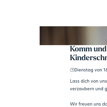
Komm und t
Kindersch
🕒
Dienstag von 16
Lass dich von un
verzaubern und g
Wir freuen uns da