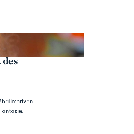
 des
ußballmotiven
Fantasie.