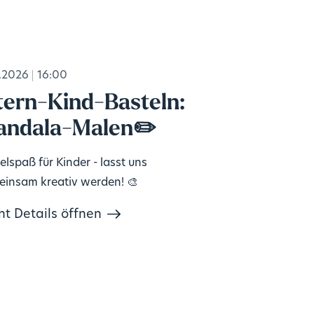
.2026
16:00
tern-Kind-Basteln:
ndala-Malen✏️
elspaß für Kinder - lasst uns
insam kreativ werden! 🎨
nt Details öffnen