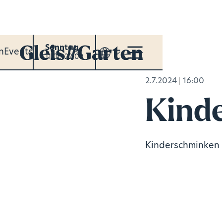
Sonntag
n
Events
11:00-22:00
2.7.2024
16:00
Kind
Kinderschminken 