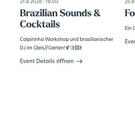
21.8.2026
18:00
25.8
s
Brazilian Sounds &
Fo
Cocktails
Ein 
Caipirinha Workshop und brasilianischer
Eve
DJ im Gleis//Garten!🍹🍋‍🟩💃
Event Details öffnen