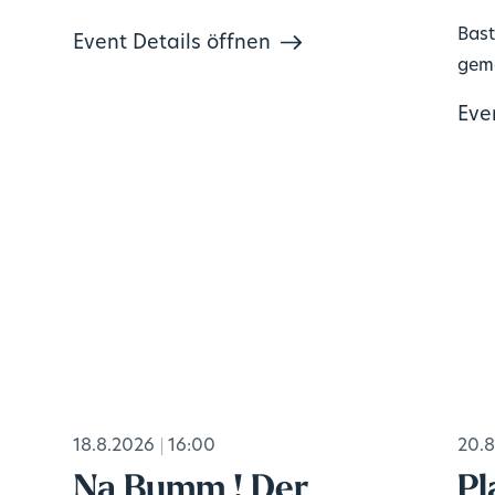
Bast
Event Details öffnen
geme
Eve
18.8.2026
16:00
20.8
Na Bumm ! Der
Pl