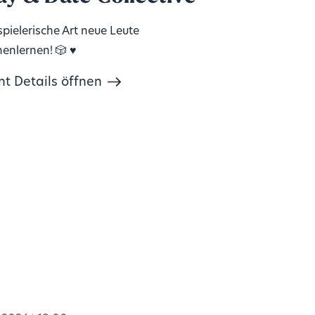
spielerische Art neue Leute
enlernen! 🎲 ♥️
nt Details öffnen