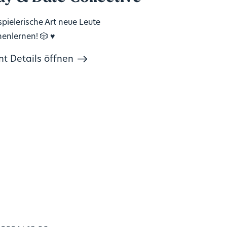
spielerische Art neue Leute
enlernen! 🎲 ♥️
nt Details öffnen