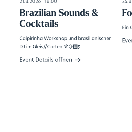
21.8.2026
18:00
25.8
s
Brazilian Sounds &
Fo
Cocktails
Ein 
Caipirinha Workshop und brasilianischer
Eve
DJ im Gleis//Garten!🍹🍋‍🟩💃
Event Details öffnen