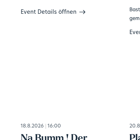
Bast
Event Details öffnen
geme
Eve
18.8.2026
16:00
20.8
Na Bumm ! Der
Pl