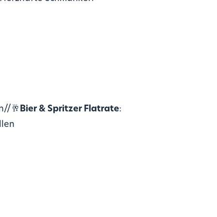
n//🥂
Bier & Spritzer Flatrate
:
llen