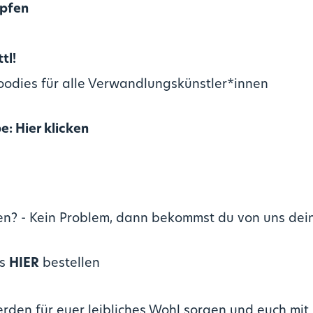
pfen
tl!
oodies für alle Verwandlungskünstler*innen
pe:
Hier klicken
hen? - Kein Problem, dann bekommst du von uns dei
ss
HIER
bestellen
den für euer leibliches Wohl sorgen und euch mit