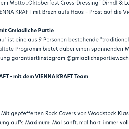
 dem Motto „Oktoberfest Cross-Dressing“ Dirndl & L
NNA KRAFT mit Brezn aufs Haus – Prost auf die Viel
 mit Gmiadliche Partie
u" ist eine aus 9 Personen bestehende "tradition
ltete Programm bietet dabei einen spannenden Mix
mmung garantiert!instagram @gmiadlichepartiewac
KRAFT - mit dem VIENNA KRAFT Team
. Mit gepfefferten Rock‑Covers von Woodstock‑Klas
mung auf’s Maximum: Mal sanft, mal hart, immer vol