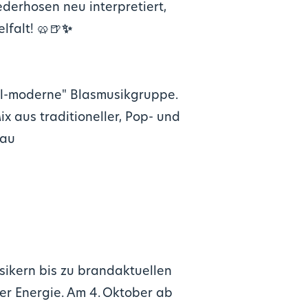
ederhosen neu interpretiert,
falt! 🥨🍺
✨
ell-moderne" Blasmusikgruppe.
 aus traditioneller, Pop- und
hau
sikern bis zu brandaktuellen
ler Energie. Am 4. Oktober ab