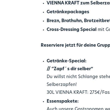
VIENNA KRAFT zum Selberza
Getränkepackages
Brezn, Brathuhn, Brotzeitbret
Cross-Dressing Special
mit G
Reserviere jetzt für deine Grup
Getränke-Special:
// “Zapf´s dir selber”
Du willst nicht Schlange ste
Selberzapfen!
30L VIENNA KRAFT: 275€/Fa
Essenspakete:
Auch unsere Gastronomen wer