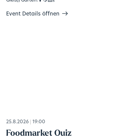
Gleis//Garten!🍹🍋‍🟩💃
Event Details öffnen
25.8.2026
19:00
Foodmarket Quiz