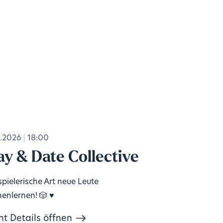
.2026
18:00
ay & Date Collective
spielerische Art neue Leute
enlernen! 🎲 ♥️
nt Details öffnen