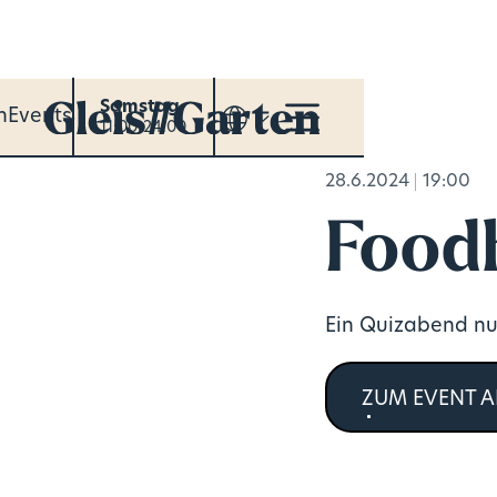
Samstag
n
Events
11:00-24:00
28.6.2024
19:00
Foodh
Ein Quizabend nu
ZUM EVENT 