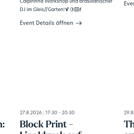
Caipirinha Workshop und brasilianischer
Eve
DJ im Gleis//Garten!🍹🍋‍🟩💃
Event Details öffnen
27.8.2026
17:30 - 20:30
29.8
n:
Block Print -
Th