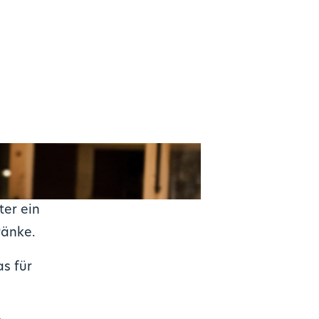
ter ein
ränke.
s für