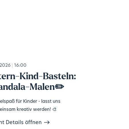
.2026
16:00
tern-Kind-Basteln:
ndala-Malen✏️
elspaß für Kinder - lasst uns
insam kreativ werden! 🎨
nt Details öffnen