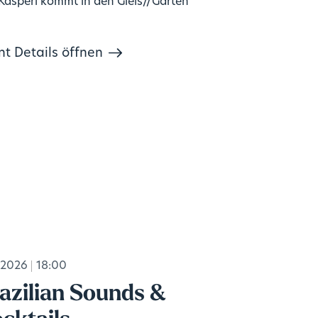
Kasperl kommt in den Gleis//Garten
nt Details öffnen
.2026
18:00
azilian Sounds &