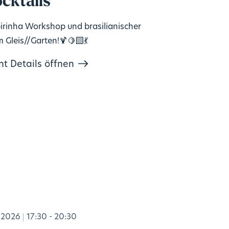
cktails
irinha Workshop und brasilianischer
m Gleis//Garten!🍹🍋‍🟩💃
nt Details öffnen
.2026
17:30 - 20:30