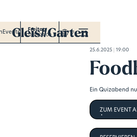
Freitag
n
Events
11:30-24:00
25.6.2025
19:00
Foodh
Ein Quizabend nu
ZUM EVENT 