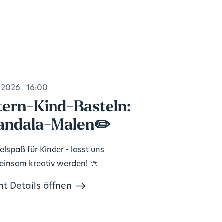
.2026
16:00
tern-Kind-Basteln:
ndala-Malen✏️
elspaß für Kinder - lasst uns
insam kreativ werden! 🎨
nt Details öffnen