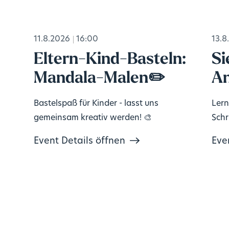
11.8.2026
16:00
13.8
Eltern-Kind-Basteln:
Si
Mandala-Malen✏️
An
Bastelspaß für Kinder - lasst uns
Lern
gemeinsam kreativ werden! 🎨
Schri
Event Details öffnen
Eve