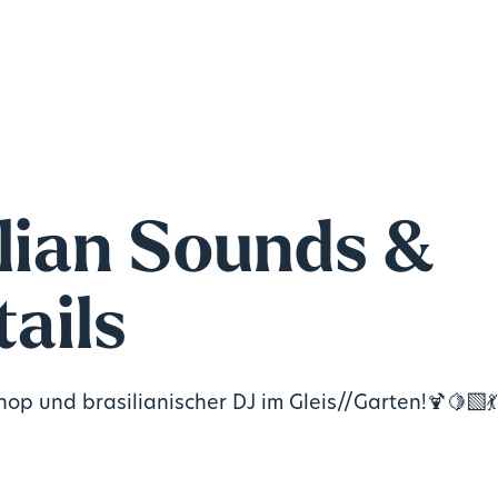
lian Sounds &
ails
op und brasilianischer DJ im Gleis//Garten!🍹🍋‍🟩💃