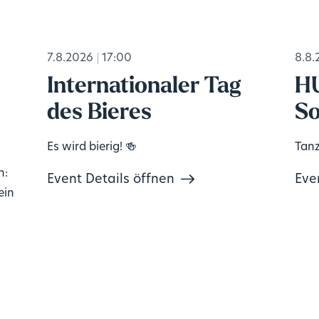
7.8.2026
17:00
8.8.
Internationaler Tag
H
des Bieres
So
Es wird bierig! 🍻
Tanz
n:
Event Details öffnen
Eve
ein
e
ve.