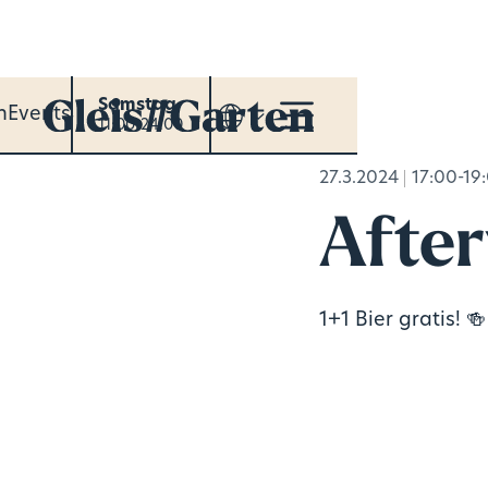
Samstag
n
Events
11:00-24:00
27.3.2024
17:00-19
Afte
1+1 Bier gratis! 🍻