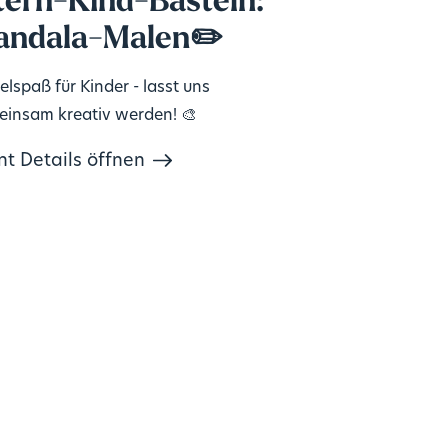
tern-Kind-Basteln:
ndala-Malen✏️
elspaß für Kinder - lasst uns
insam kreativ werden! 🎨
nt Details öffnen