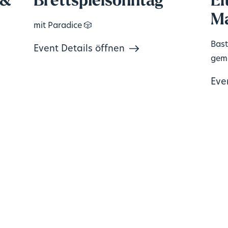
 &
Brettspielsonntag
El
Ma
mit Paradice 🎲
Bast
Event Details öffnen
geme
Eve