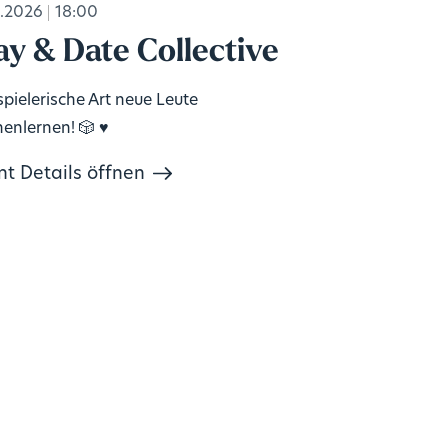
.2026
18:00
ay & Date Collective
spielerische Art neue Leute
enlernen! 🎲 ♥️
nt Details öffnen