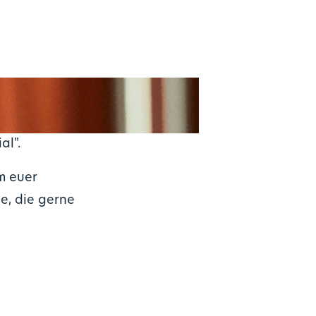
al".
m euer
e, die gerne