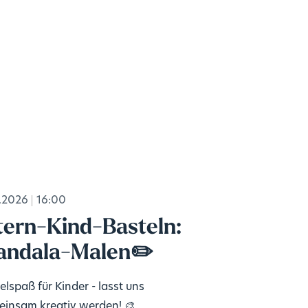
.2026
16:00
tern-Kind-Basteln:
ndala-Malen✏️
elspaß für Kinder - lasst uns
insam kreativ werden! 🎨