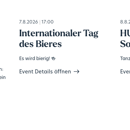
7.8.2026
17:00
8.8.
Internationaler Tag
H
des Bieres
So
Es wird bierig! 🍻
Tanz
n:
Event Details öffnen
Eve
ein
e
ve.