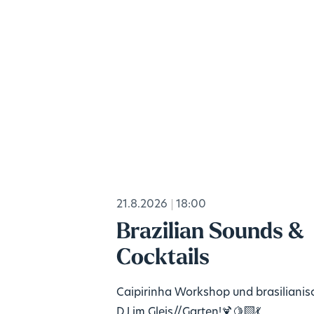
21.8.2026
18:00
Brazilian Sounds &
Cocktails
Caipirinha Workshop und brasilianis
DJ im Gleis//Garten!🍹🍋‍🟩💃