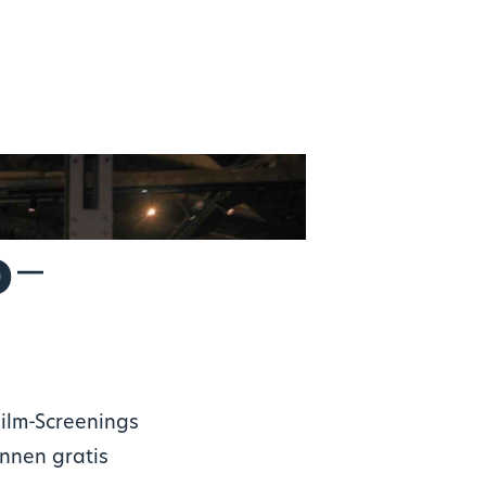
o-
ilm-Screenings
innen gratis