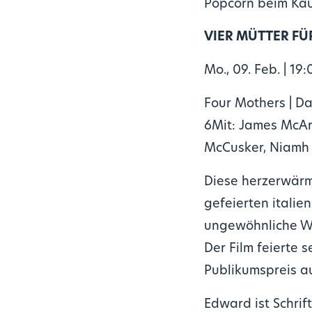
Popcorn beim Kau
VIER MÜTTER F
Mo., 09. Feb. | 19:
Four Mothers | Dar
6Mit: James McAr
McCusker, Niamh 
Diese herzerwärm
gefeierten italie
ungewöhnliche Wah
Der Film feierte 
Publikumspreis a
Edward ist Schrift