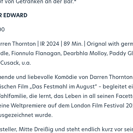
f von Getränken an der Bar.*
ÜR EDWARD
00
ren Thornton | IR 2024 | 89 Min. | Orignal with ger
dle, Fionnula Flanagan, Dearbhla Molloy, Paddy Gly
Cusack, u.a.
ende und liebevolle Komödie von Darren Thornton –
nischen Film „Das Festmahl im August“ – begleitet e
lfamilie, die lernt, das Leben in all seinen Face
seine Weltpremiere auf dem London Film Festival 20
usgezeichnet wurde.
steller, Mitte Dreißig und steht endlich kurz vor se