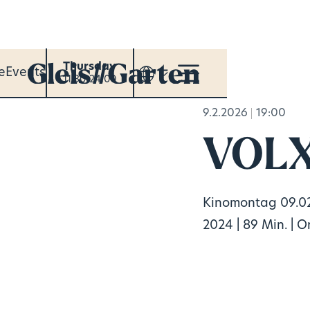
Thursday
e
Events
11:30-24:00
9.2.2026
19:00
VOLX
Kinomontag 09.02
2024 | 89 Min. | O