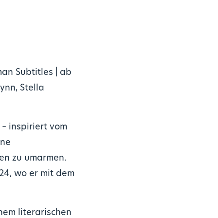
man Subtitles | ab
nn, Stella
 inspiriert vom
ine
tten zu umarmen.
24, wo er mit dem
inem literarischen