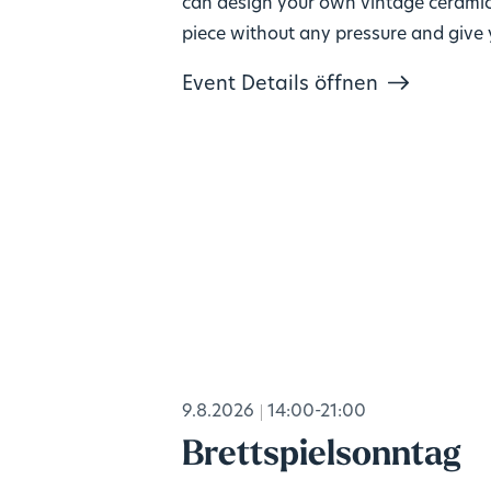
can design your own vintage cerami
piece without any pressure and give
mind a break. No prior experience
Event Details öffnen
needed, materials included. 🎨
9.8.2026
14:00-21:00
Brettspielsonntag