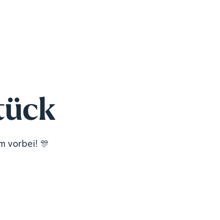
tück
m vorbei! 🎊