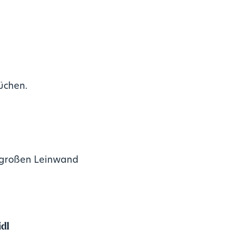
üchen.
r großen Leinwand
dl