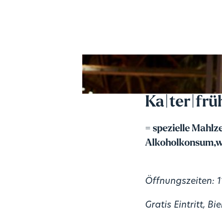
Ka|ter|frü
= spezielle Mahlz
Alkoholkonsum,we
Öffnungszeiten: 1
Gratis Eintritt, B