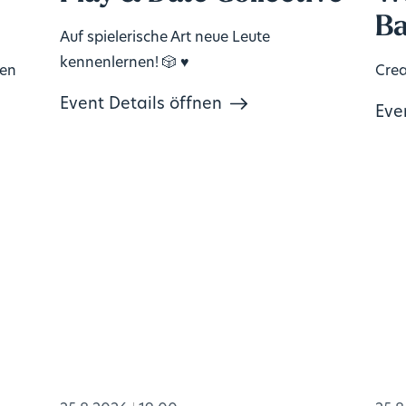
Ba
Auf spielerische Art neue Leute
kennenlernen! 🎲 ♥️
ten
Crea
Event Details öffnen
Eve