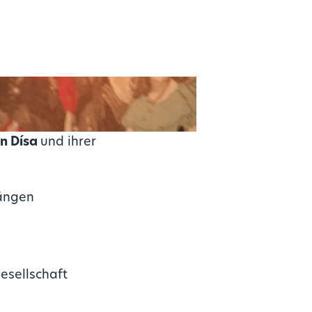
in
Dísa
und ihrer
längen
esellschaft