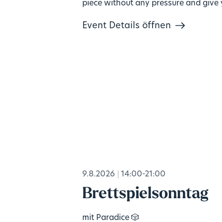
piece without any pressure and give
mind a break. No prior experience
Event Details öffnen
needed, materials included. 🎨
9.8.2026
14:00-21:00
Brettspielsonntag
mit Paradice 🎲