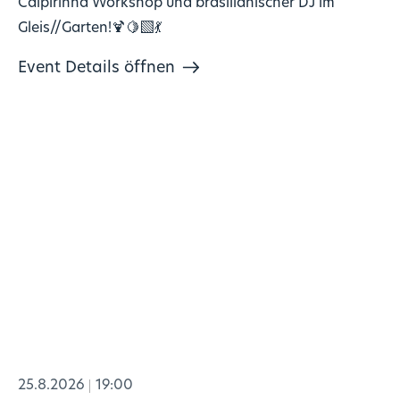
Caipirinha Workshop und brasilianischer DJ im
Gleis//Garten!🍹🍋‍🟩💃
Event Details öffnen
25.8.2026
19:00