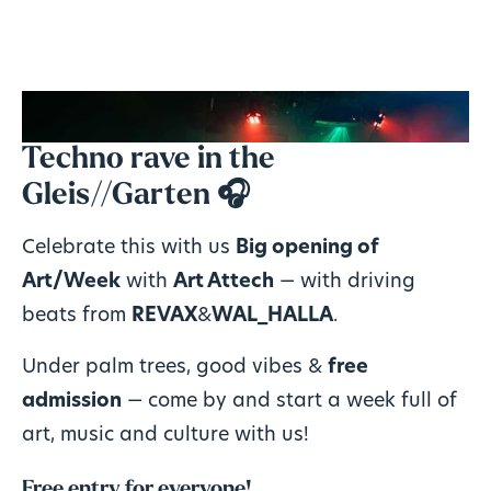
Techno rave in the
Gleis//Garten 🎧
Celebrate this with us
Big opening of
Art/Week
with
Art Attech
— with driving
beats from
REVAX
&
WAL_HALLA
.
Under palm trees, good vibes &
free
admission
— come by and start a week full of
art, music and culture with us!
Free entry for everyone!