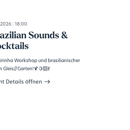
.2026
18:00
azilian Sounds &
cktails
irinha Workshop und brasilianischer
m Gleis//Garten!🍹🍋‍🟩💃
nt Details öffnen