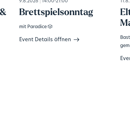
9.8.2026
14:00-21:00
11.8
 &
Brettspielsonntag
El
Ma
mit Paradice 🎲
Bast
Event Details öffnen
geme
Eve