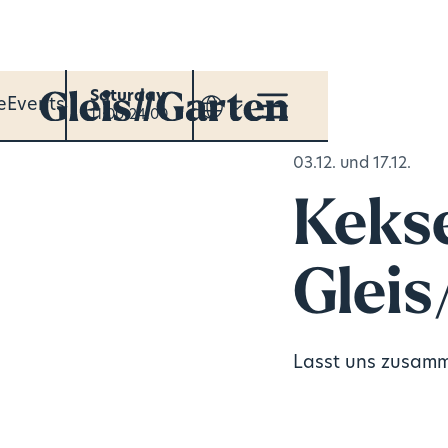
Saturday
e
Events
11:00-24:00
03.12. und 17.12.
Keks
Gleis
Lasst uns zusamm