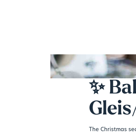
✨ Bak
Glei
The Christmas sea