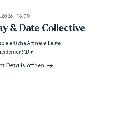
.2026
18:00
ay & Date Collective
spielerische Art neue Leute
enlernen! 🎲 ♥️
nt Details öffnen