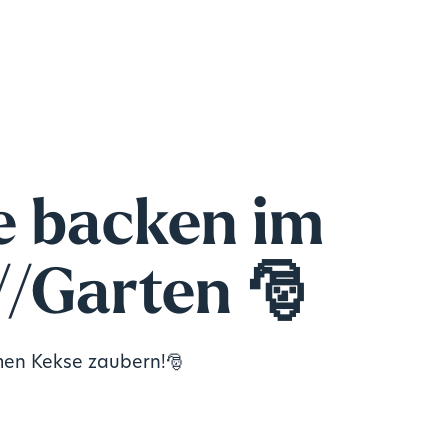
e backen im
//Garten 🎅
en Kekse zaubern!🎅