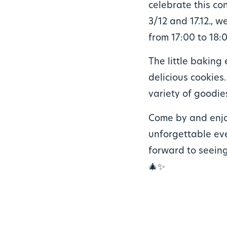
celebrate this co
3/12 and 17.12., w
from 17:00 to 18:
The little baking 
delicious cookies
variety of goodie
Come by and enjoy
unforgettable eve
forward to seeing
🎄✨