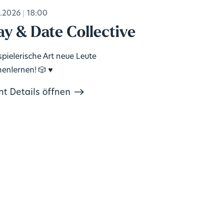
.2026
18:00
ay & Date Collective
spielerische Art neue Leute
enlernen! 🎲 ♥️
nt Details öffnen