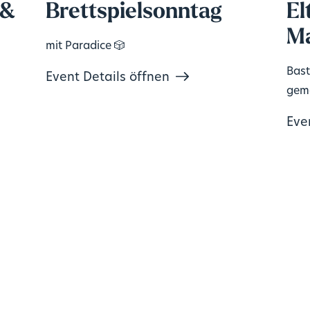
 &
Brettspielsonntag
El
Ma
mit Paradice 🎲
Bast
Event Details öffnen
geme
Eve