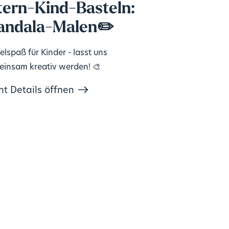
tern-Kind-Basteln:
ndala-Malen✏️
elspaß für Kinder - lasst uns
insam kreativ werden! 🎨
nt Details öffnen