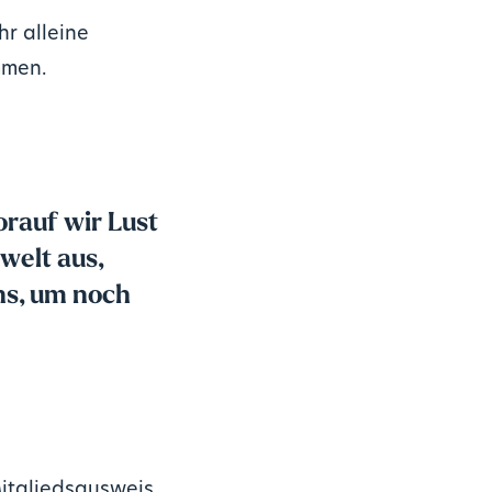
hr alleine
mmen.
orauf wir Lust
welt aus,
ns, um noch
Mitgliedsausweis