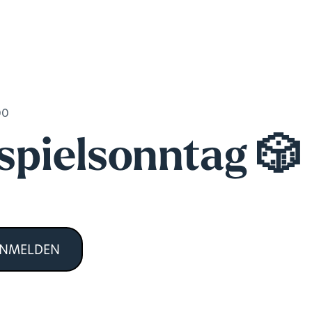
00
spielsonntag 🎲
ANMELDEN