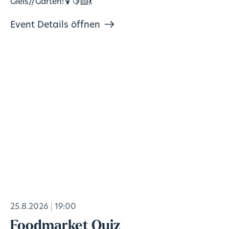
Gleis//Garten!🍹🍋‍🟩💃
Event Details öffnen
25.8.2026
19:00
Foodmarket Quiz