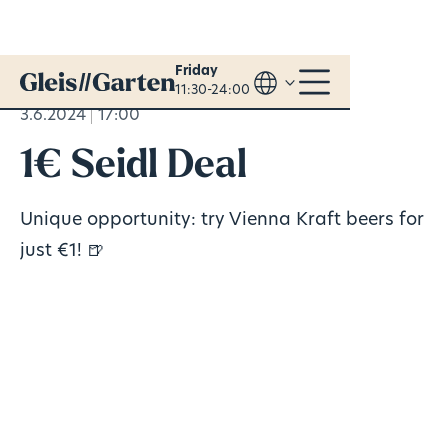
Friday
11:30-24:00
3.6.2024
17:00
1€ Seidl Deal
Unique opportunity: try Vienna Kraft beers for
just €1! 🍺