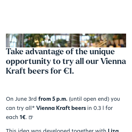
Take advantage of the unique
opportunity to try all our Vienna
Kraft beers for €1.
On June 3rd
from 5 p.m.
(until open end) you
can try all*
Vienna Kraft beers
in 0.3 l for
each
1€
. 🍺
This idea was developed together with
Liza