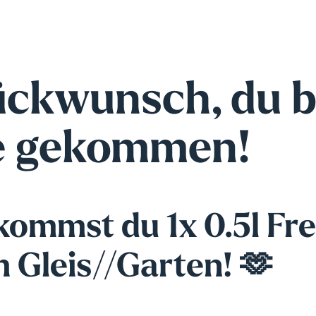
ückwunsch, du b
te gekommen!
ommst du 1x 0.5l Frei
m Gleis//Garten! 🫶